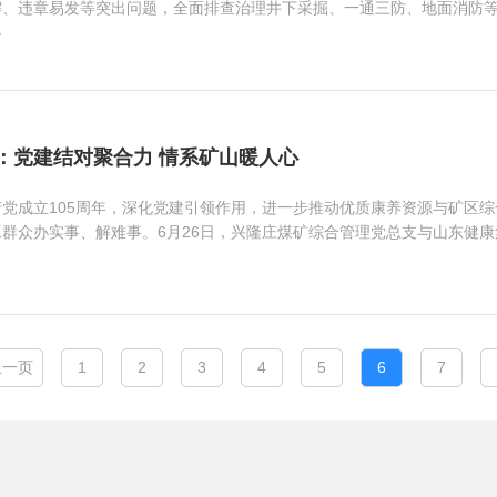
懈、违章易发等突出问题，全面排查治理井下采掘、一通三防、地面消防
各
：党建结对聚合力 情系矿山暖人心
党成立105周年，深化党建引领作用，进一步推动优质康养资源与矿区
群众办实事、解难事。6月26日，兴隆庄煤矿综合管理党总支与山东健
上一页
1
2
3
4
5
6
7