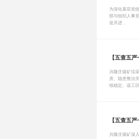
为深化基层党
部与组织人事党
促共进，
【五查五严
兴隆庄煤矿综
质、隐患整治
续稳定。该工
【五查五严
兴隆庄煤矿深