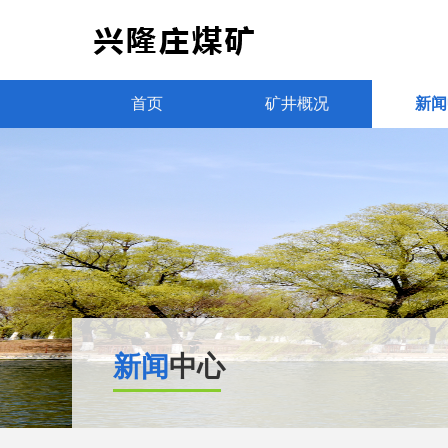
首页
矿井概况
新闻
新闻
中心