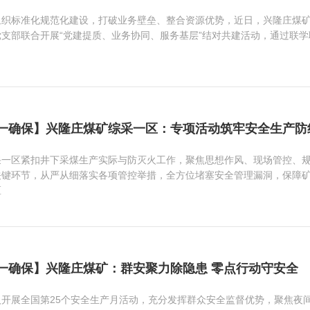
组织标准化规范化建设，打破业务壁垒、整合资源优势，近日，兴隆庄煤
支部联合开展“党建提质、业务协同、服务基层”结对共建活动，通过联
一确保】兴隆庄煤矿综采一区：专项活动筑牢安全生产防
采一区紧扣井下采煤生产实际与防灭火工作，聚焦思想作风、现场管控、
关键环节，从严从细落实各项管控举措，全方位堵塞安全管理漏洞，保障
区
一确保】兴隆庄煤矿：群安聚力除隐患 零点行动守安全
入开展全国第25个安全生产月活动，充分发挥群众安全监督优势，聚焦夜