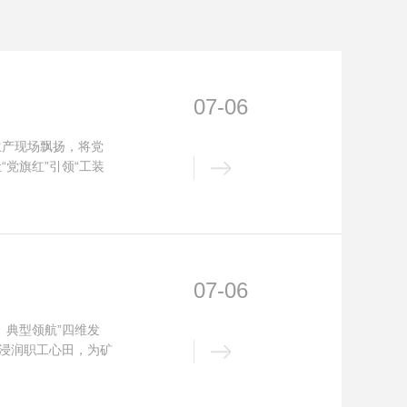
07-06
生产现场飘扬，将党
党旗红”引领“工装
07-06
、典型领航”四维发
”浸润职工心田，为矿