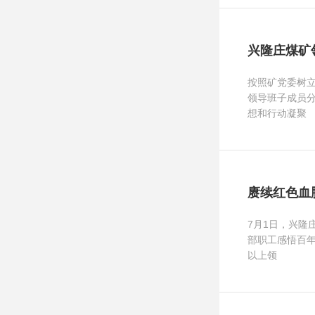
兴隆庄煤矿
按照矿党委树
领导班子成员
想和行动凝聚
7月1日，兴隆
部职工感悟百
以上领