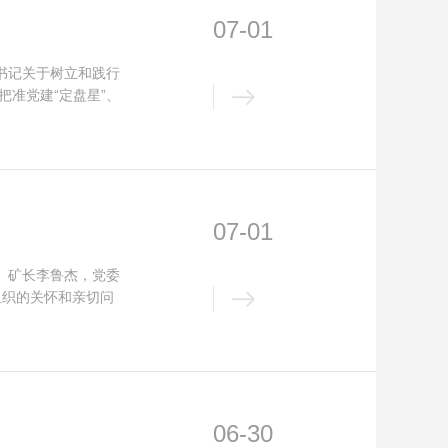
07-01
总书记关于树立和践行
把准党建“定盘星”、
07-01
记、矿长李鲁杰，党委
组织的关怀和亲切问
06-30