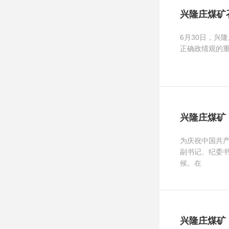
兴隆庄煤矿
6月30日，兴
正确政绩观的重
兴隆庄煤矿
为庆祝中国共产
副书记、纪委
候。在
兴隆庄煤矿