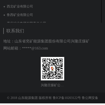
西北矿业有限公司
鲁西矿业有限公司
枣庄矿业集团有限责任公司
联系我们
兖矿新疆能化有限公司
山东泰山地勘集团
地址：山东省兖矿能源集团股份有限公司兴隆庄煤矿
网站邮箱：*****@163.com
新能源集团有限公司
营销贸易公司
新材料有限公司
肥城矿业集团有限责任公司
贵州矿业有限公司
兴隆庄煤矿公众号
山东能源建工集团有限公司
© 2018 山东能源集团 版权所有
鲁ICP备10203122号
鲁公网安备
装备制造集团有限公司