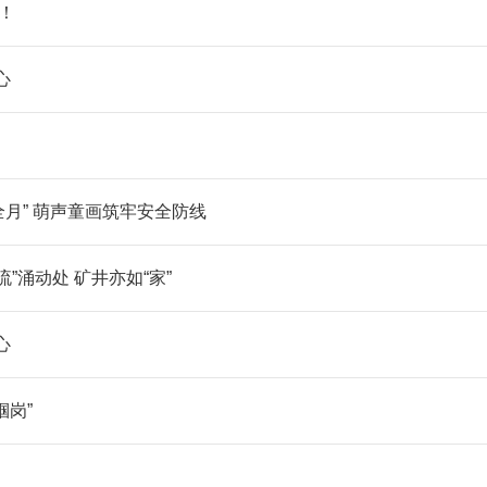
啦！
心
全月” 萌声童画筑牢安全防线
”涌动处 矿井亦如“家”
心
帼岗”