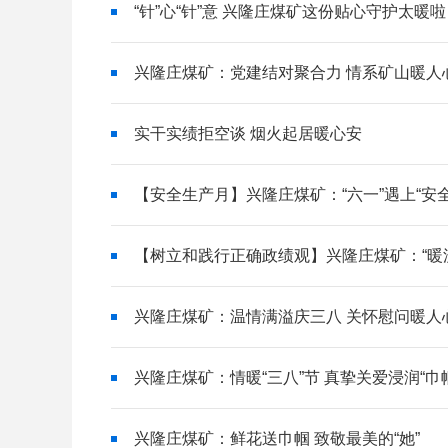
“针”心“针”意 兴隆庄煤矿这份贴心守护太暖
兴隆庄煤矿：党建结对聚合力 情系矿山暖人
实干实绩拒空谈 烟火起居暖心安
【安全生产月】兴隆庄煤矿：“六一”遇上“安
【树立和践行正确政绩观】兴隆庄煤矿：“暖流
兴隆庄煤矿：温情满溢庆三八 关怀慰问暖人
兴隆庄煤矿：情暖“三八”节 真挚关爱浸润“巾
兴隆庄煤矿：鲜花送巾帼 致敬最美的“她”