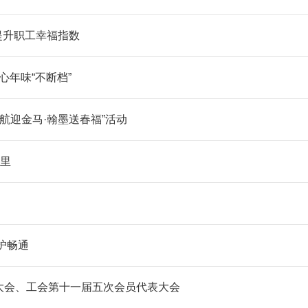
提升职工幸福指数
心年味“不断档”
航迎金马·翰墨送春福”活动
讲里
护畅通
大会、工会第十一届五次会员代表大会