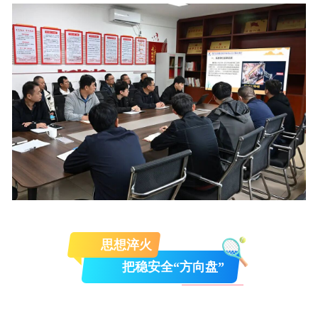
思想淬火
把稳安全“方向盘”