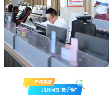
严考实督
用好问责“撒手锏”